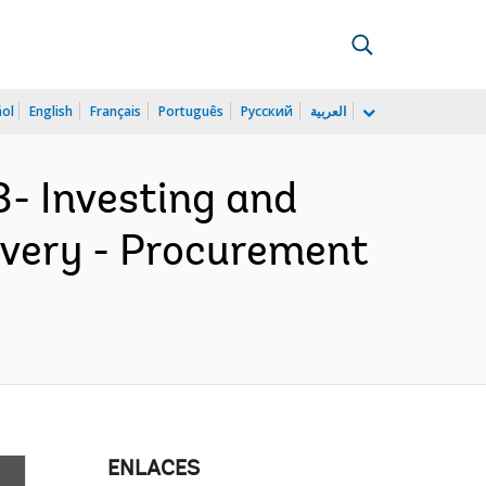
ñol
English
Français
Português
Русский
العربية
- Investing and
ivery - Procurement
ENLACES