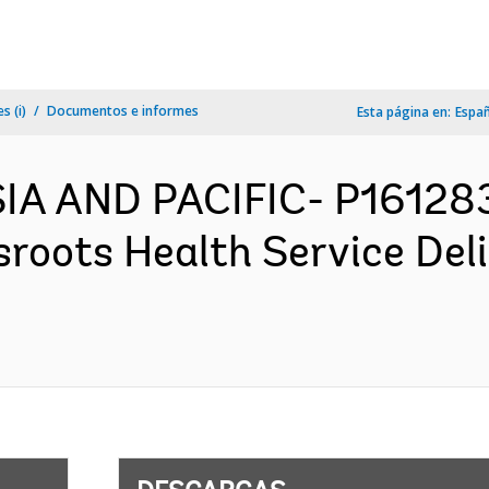
s (i)
Documentos e informes
Esta página en:
Espa
IA AND PACIFIC- P161283
sroots Health Service Del