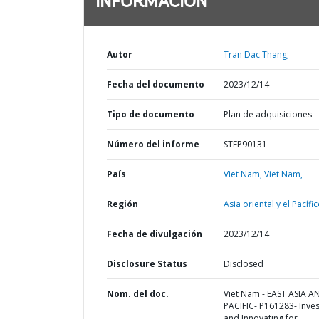
INFORMACIÓN
Autor
Tran Dac Thang;
Fecha del documento
2023/12/14
Tipo de documento
Plan de adquisiciones
Número del informe
STEP90131
País
Viet Nam,
Viet Nam,
Región
Asia oriental y el Pacífic
Fecha de divulgación
2023/12/14
Disclosure Status
Disclosed
Nom. del doc.
Viet Nam - EAST ASIA A
PACIFIC- P161283- Inves
and Innovating for