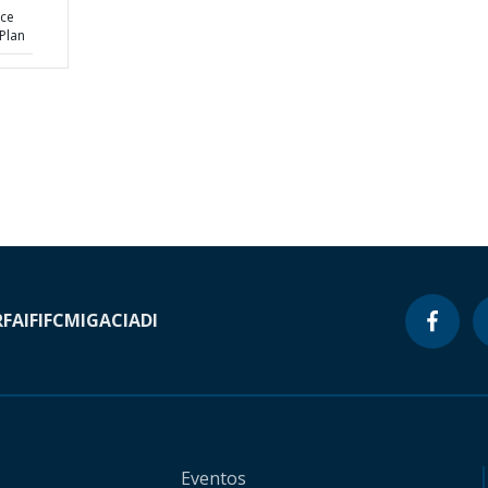
ice
Plan
RF
AIF
IFC
MIGA
CIADI
Eventos