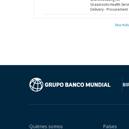
Grassroots Health Serv
Delivery - Procurement 
Vea más
BI
Quiénes somos
Países