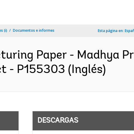
s (i)
Documentos e informes
Esta página en:
Espa
cturing Paper - Madhya P
t - P155303 (Inglés)
DESCARGAS