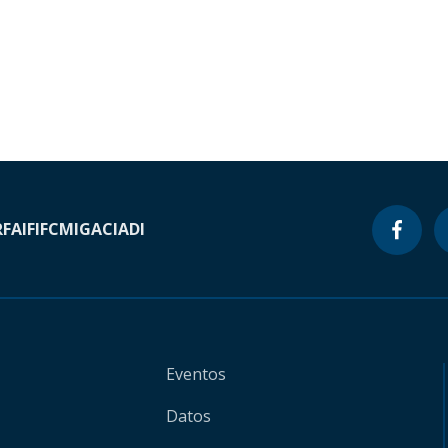
RF
AIF
IFC
MIGA
CIADI
Eventos
Datos