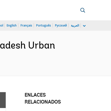
ñol
English
Français
Português
Русский
العربية
radesh Urban
ENLACES
RELACIONADOS