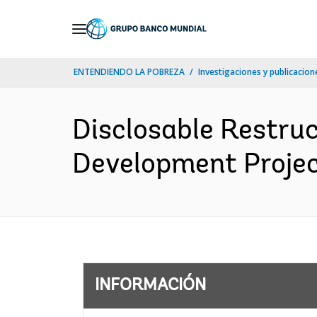
Skip
to
Main
ENTENDIENDO LA POBREZA
Investigaciones y publicacione
Navigation
Disclosable Restru
Development Projec
INFORMACIÓN