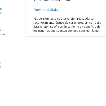
de
Download Stats
st
*La versión texto es una versión realizada con
reconocimiento óptico de caracteres, sin corregir.
Esta versión se ofrece únicamente en beneficio de
e
los usuarios que cuentan con una conexión lenta.
istán,
e
 :