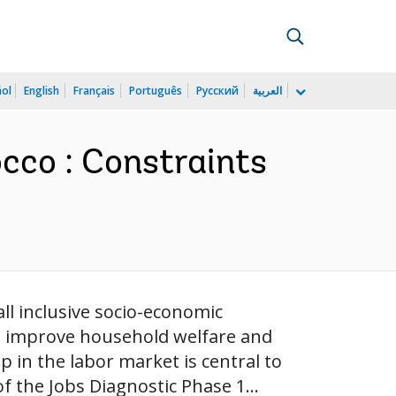
ñol
English
Français
Português
Русский
العربية
cco : Constraints
ll inclusive socio-economic
o improve household welfare and
 in the labor market is central to
 the Jobs Diagnostic Phase 1...