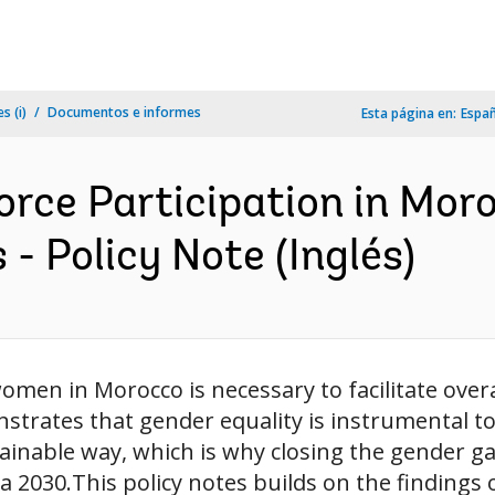
s (i)
Documentos e informes
Esta página en:
Espa
rce Participation in Moro
 - Policy Note (Inglés)
en in Morocco is necessary to facilitate overa
trates that gender equality is instrumental t
inable way, which is why closing the gender gap
030.This policy notes builds on the findings of