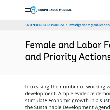
Skip
to
Main
ENTENDIENDO LA POBREZA
Investigaciones y publicacione
Navigation
Female and Labor Fo
and Priority Actions
Increasing the number of working wom
development. Ample evidence demons
stimulate economic growth in a susta
the Sustainable Development Agenda 2