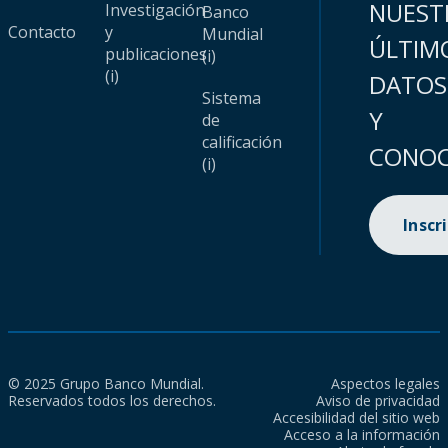
NUEST
Investigación
Banco
Contacto
y
Mundial
ÚLTIM
publicaciones
(i)
(i)
DATOS
Sistema
Y
de
calificación
CONOC
(i)
Inscr
© 2025 Grupo Banco Mundial.
Aspectos legales
Reservados todos los derechos.
Aviso de privacidad
Accesibilidad del sitio web
Acceso a la información