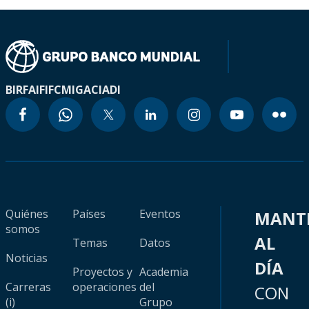
BIRF
AIF
IFC
MIGA
CIADI
Quiénes
Países
Eventos
MANT
somos
AL
Temas
Datos
Noticias
DÍA
Proyectos y
Academia
Carreras
operaciones
del
CON
(i)
Grupo