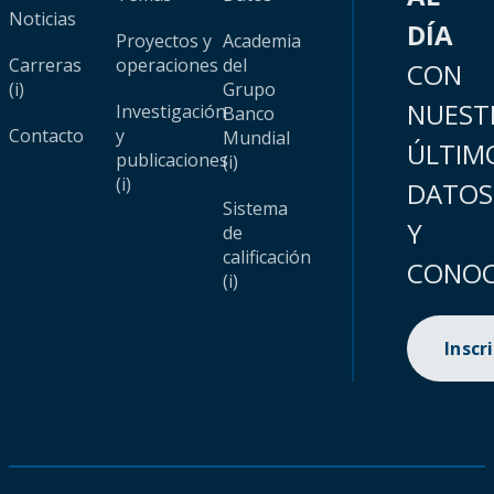
Noticias
DÍA
Proyectos y
Academia
Carreras
operaciones
del
CON
(i)
Grupo
NUEST
Investigación
Banco
Contacto
y
Mundial
ÚLTIM
publicaciones
(i)
(i)
DATOS
Sistema
Y
de
calificación
CONOC
(i)
Inscr