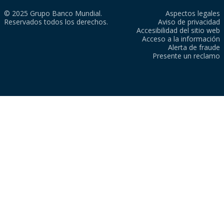
© 2025 Grupo Banco Mundial.
Aspectos legales
Reservados todos los derechos.
Aviso de privacidad
Accesibilidad del sitio web
Acceso a la información
Alerta de fraude
Presente un reclamo