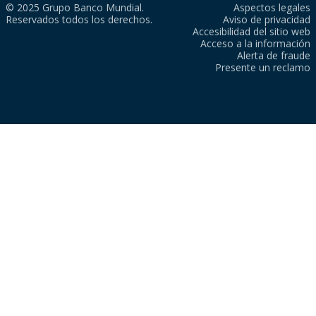
© 2025 Grupo Banco Mundial.
Aspectos legales
Reservados todos los derechos.
Aviso de privacidad
Accesibilidad del sitio web
Acceso a la información
Alerta de fraude
Presente un reclamo