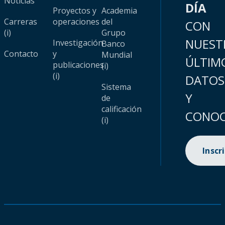
Noticias
DÍA
Proyectos y
Academia
Carreras
operaciones
del
CON
(i)
Grupo
NUEST
Investigación
Banco
Contacto
y
Mundial
ÚLTIM
publicaciones
(i)
(i)
DATOS
Sistema
Y
de
calificación
CONOC
(i)
Inscr