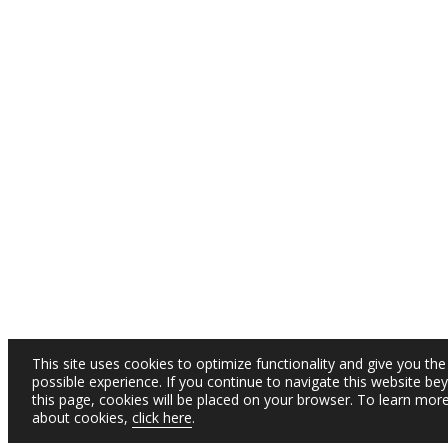
This site uses cookies to optimize functionality and give you the
possible experience. If you continue to navigate this website be
this page, cookies will be placed on your browser. To learn mor
about cookies,
click here
.