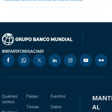
BIRF
AIF
IFC
MIGA
CIADI
Quiénes
Países
Eventos
MANT
somos
AL
Temas
Datos