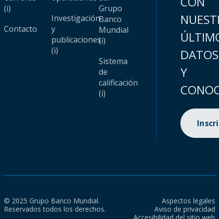
CON
(i)
Grupo
NUEST
Investigación
Banco
Contacto
y
Mundial
ÚLTIM
publicaciones
(i)
(i)
DATOS
Sistema
Y
de
calificación
CONOC
(i)
Inscr
© 2025 Grupo Banco Mundial.
Aspectos legales
Reservados todos los derechos.
Aviso de privacidad
Accesibilidad del sitio web