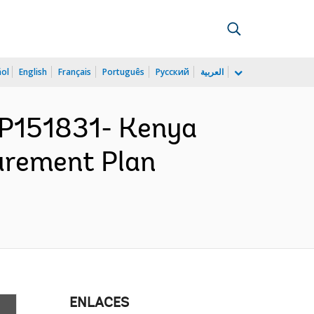
ñol
English
Français
Português
Русский
العربية
P151831- Kenya
urement Plan
ENLACES