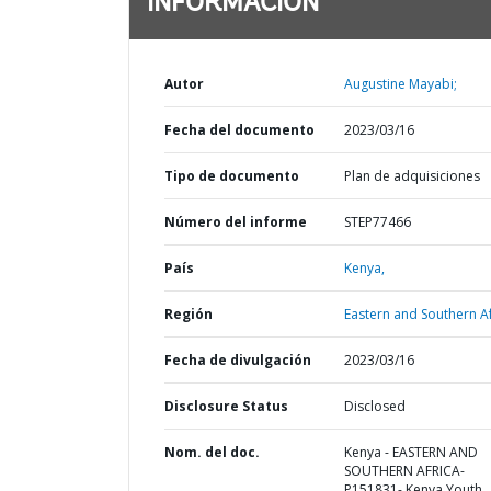
INFORMACIÓN
Autor
Augustine Mayabi;
Fecha del documento
2023/03/16
Tipo de documento
Plan de adquisiciones
Número del informe
STEP77466
País
Kenya,
Región
Eastern and Southern Af
Fecha de divulgación
2023/03/16
Disclosure Status
Disclosed
Nom. del doc.
Kenya - EASTERN AND
SOUTHERN AFRICA-
P151831- Kenya Youth