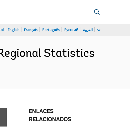
ñol
English
Français
Português
Русский
العربية
egional Statistics
ENLACES
RELACIONADOS