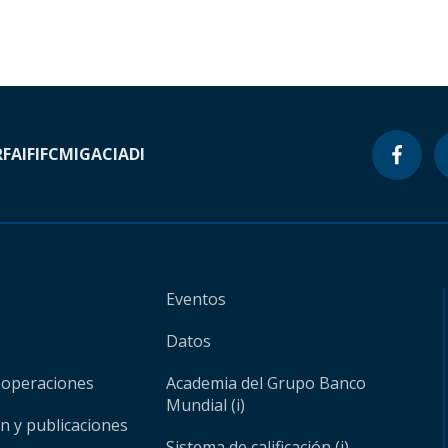
RF
AIF
IFC
MIGA
CIADI
Eventos
Datos
 operaciones
Academia del Grupo Banco
Mundial (i)
ón y publicaciones
Sistema de calificación (i)