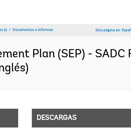
s (i)
Documentos e informes
Esta página en:
Espa
ment Plan (SEP) - SADC R
nglés)
DESCARGAS