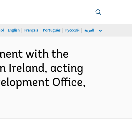
ñol
English
Français
Português
Русский
العربية
ment with the
 Ireland, acting
elopment Office,