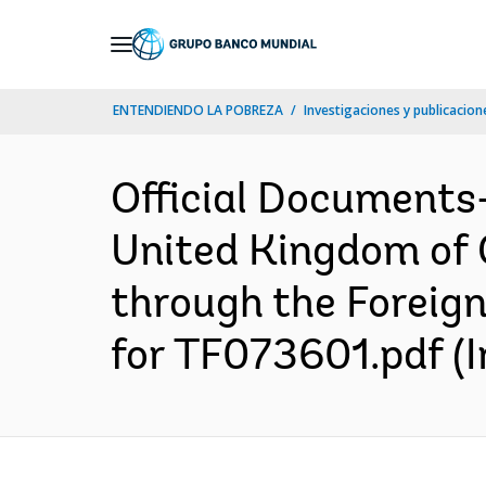
Skip
to
Main
ENTENDIENDO LA POBREZA
Investigaciones y publicacione
Navigation
Official Documents
United Kingdom of G
through the Foreig
for TF073601.pdf (I