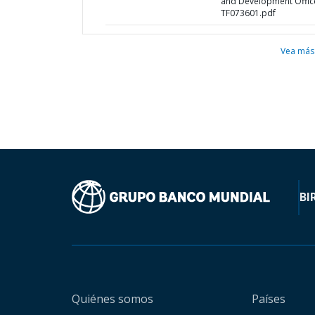
and Development Office
TF073601.pdf
Vea más
BI
Quiénes somos
Países