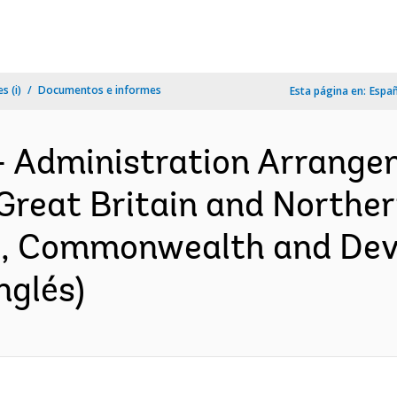
s (i)
Documentos e informes
Esta página en:
Espa
- Administration Arrange
reat Britain and Northern
n, Commonwealth and Dev
nglés)