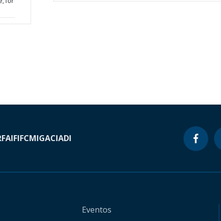
, for
RF
AIF
IFC
MIGA
CIADI
Eventos