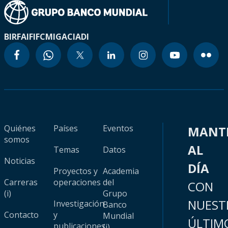
BIRF
AIF
IFC
MIGA
CIADI
Quiénes
Países
Eventos
MANT
somos
AL
Temas
Datos
Noticias
DÍA
Proyectos y
Academia
Carreras
operaciones
del
CON
(i)
Grupo
NUEST
Investigación
Banco
Contacto
y
Mundial
ÚLTIM
publicaciones
(i)