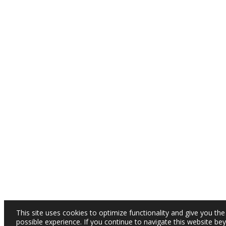
This site uses cookies to optimize functionality and give you the
possible experience. If you continue to navigate this website be