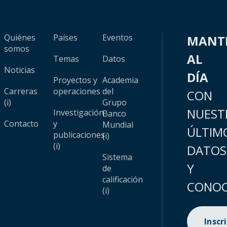
Quiénes
Países
Eventos
MANT
somos
AL
Temas
Datos
Noticias
DÍA
Proyectos y
Academia
Carreras
operaciones
del
CON
(i)
Grupo
NUEST
Investigación
Banco
Contacto
y
Mundial
ÚLTIM
publicaciones
(i)
(i)
DATOS
Sistema
Y
de
calificación
CONOC
(i)
Inscr