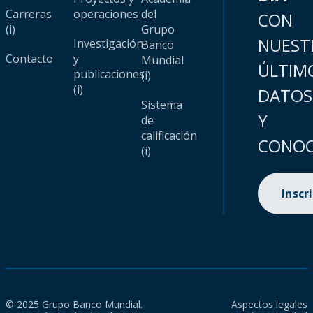
Carreras
operaciones
del
CON
(i)
Grupo
NUEST
Investigación
Banco
Contacto
y
Mundial
ÚLTIM
publicaciones
(i)
(i)
DATOS
Sistema
Y
de
calificación
CONOC
(i)
Inscr
© 2025 Grupo Banco Mundial.
Aspectos legales