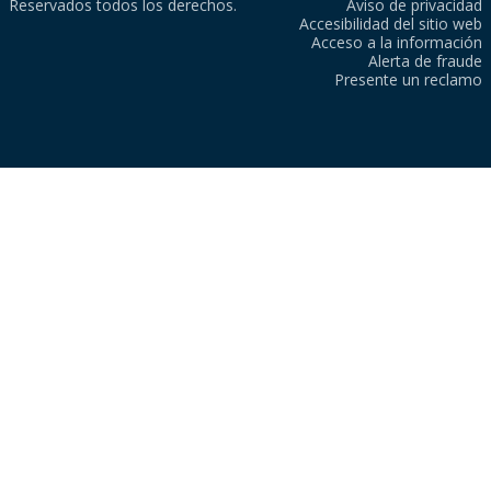
Reservados todos los derechos.
Aviso de privacidad
Accesibilidad del sitio web
Acceso a la información
Alerta de fraude
Presente un reclamo