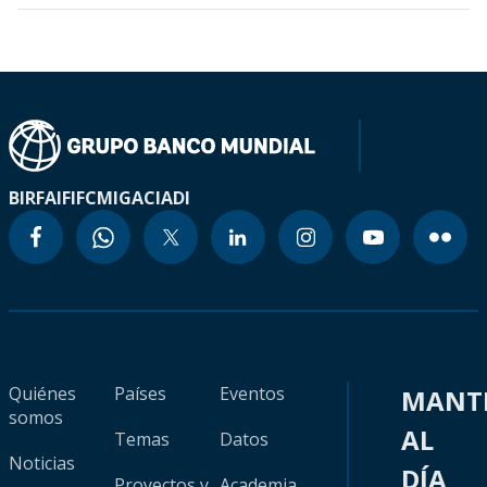
BIRF
AIF
IFC
MIGA
CIADI
Quiénes
Países
Eventos
MANT
somos
AL
Temas
Datos
Noticias
DÍA
Proyectos y
Academia