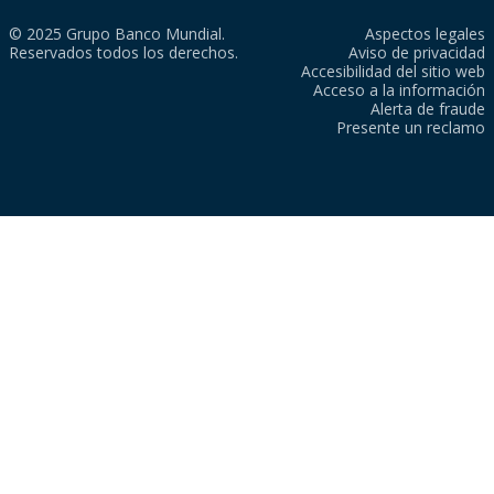
© 2025 Grupo Banco Mundial.
Aspectos legales
Reservados todos los derechos.
Aviso de privacidad
Accesibilidad del sitio web
Acceso a la información
Alerta de fraude
Presente un reclamo