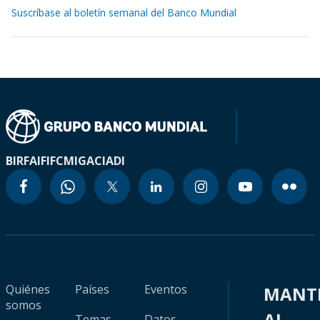
Suscríbase al boletín semanal del Banco Mundial
BIRF
AIF
IFC
MIGA
CIADI
Quiénes
Países
Eventos
MANT
somos
AL
Temas
Datos