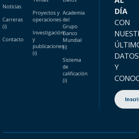
Noticias
DÍA
Proyectos y
Academia
Carreras
operaciones
del
CON
(i)
Grupo
NUEST
Investigación
Banco
Contacto
y
Mundial
ÚLTIM
publicaciones
(i)
(i)
DATOS
Sistema
Y
de
calificación
CONOC
(i)
Inscr