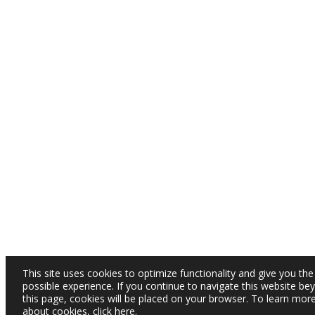
This site uses cookies to optimize functionality and give you the
possible experience. If you continue to navigate this website be
this page, cookies will be placed on your browser. To learn mor
about cookies,
click here
.