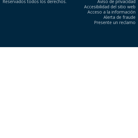
Reservados todos los derechos.
Aviso de privacidad
Accesibilidad del sitio web
Acceso a la información
Alerta de fraude
Presente un reclamo