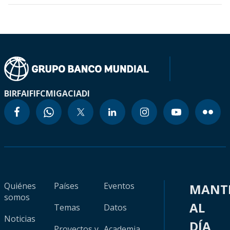
BIRF
AIF
IFC
MIGA
CIADI
Quiénes
Países
Eventos
MANT
somos
AL
Temas
Datos
Noticias
DÍA
Proyectos y
Academia