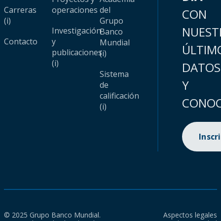
Carreras
operaciones
del
CON
(i)
Grupo
NUEST
Investigación
Banco
Contacto
y
Mundial
ÚLTIM
publicaciones
(i)
(i)
DATOS
Sistema
Y
de
calificación
CONOC
(i)
Inscr
© 2025 Grupo Banco Mundial.
Aspectos legales