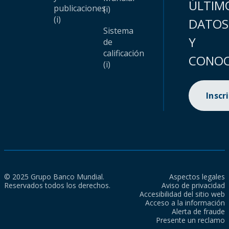
ÚLTIM
publicaciones
(i)
(i)
DATOS
Sistema
Y
de
calificación
CONOC
(i)
Inscr
© 2025 Grupo Banco Mundial.
Aspectos legales
Reservados todos los derechos.
Aviso de privacidad
Accesibilidad del sitio web
Acceso a la información
Alerta de fraude
Presente un reclamo