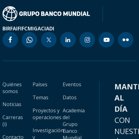
BIRF
AIF
IFC
MIGA
CIADI
Quiénes
Países
Eventos
MANT
somos
AL
Temas
Datos
Noticias
DÍA
Proyectos y
Academia
Carreras
operaciones
del
CON
(i)
Grupo
NUEST
Investigación
Banco
Contacto
y
Mundial