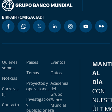
BIRF
AIF
IFC
MIGA
CIADI
Quiénes
Países
Eventos
MANT
somos
AL
Temas
Datos
Noticias
DÍA
Proyectos y
Academia
Carreras
operaciones
del
CON
(i)
Grupo
NUEST
Investigación
Banco
Contacto
y
Mundial
ÚLTIM
publicaciones
(i)