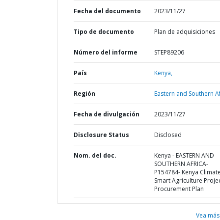
Fecha del documento
2023/11/27
Tipo de documento
Plan de adquisiciones
Número del informe
STEP89206
País
Kenya,
Región
Eastern and Southern Af
Fecha de divulgación
2023/11/27
Disclosure Status
Disclosed
Nom. del doc.
Kenya - EASTERN AND
SOUTHERN AFRICA-
P154784- Kenya Climat
Smart Agriculture Projec
Procurement Plan
Vea más