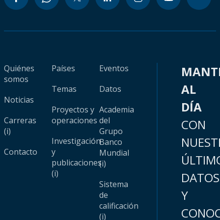
Quiénes
Países
Eventos
MANT
somos
AL
Temas
Datos
Noticias
DÍA
Proyectos y
Academia
Carreras
operaciones
del
CON
(i)
Grupo
NUEST
Investigación
Banco
Contacto
y
Mundial
ÚLTIM
publicaciones
(i)
(i)
DATOS
Sistema
Y
de
calificación
CONOC
(i)