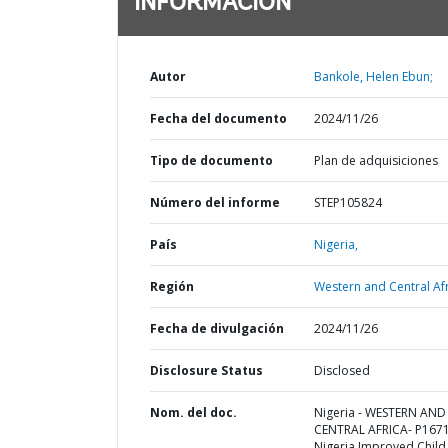
INFORMACIÓN
Autor
Bankole, Helen Ebun;
Fecha del documento
2024/11/26
Tipo de documento
Plan de adquisiciones
Número del informe
STEP105824
País
Nigeria,
Región
Western and Central Afr
Fecha de divulgación
2024/11/26
Disclosure Status
Disclosed
Nom. del doc.
Nigeria - WESTERN AND
CENTRAL AFRICA- P167
Nigeria Improved Child