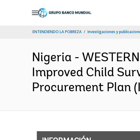
Skip
to
Main
ENTENDIENDO LA POBREZA
Investigaciones y publicacione
Navigation
Nigeria - WESTERN
Improved Child Sur
Procurement Plan (I