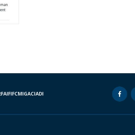
Human
ent
RF
AIF
IFC
MIGA
CIADI