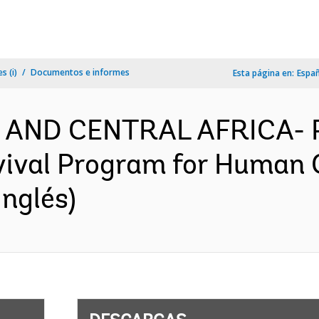
s (i)
Documentos e informes
Esta página en:
Espa
 AND CENTRAL AFRICA- P
vival Program for Human 
nglés)