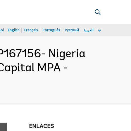
ñol
English
Français
Português
Русский
العربية
167156- Nigeria
Capital MPA -
ENLACES