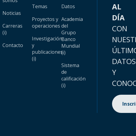
somos
AL
Temas
Datos
Noticias
DÍA
Proyectos y
Academia
Carreras
operaciones
del
CON
(i)
Grupo
NUEST
Investigación
Banco
Contacto
y
Mundial
ÚLTIM
publicaciones
(i)
(i)
DATOS
Sistema
Y
de
calificación
CONOC
(i)
Inscr