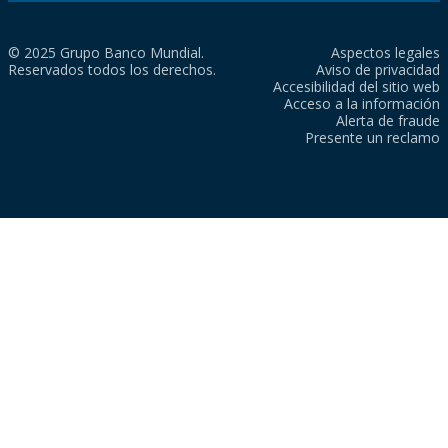
© 2025 Grupo Banco Mundial.
Aspectos legales
Reservados todos los derechos.
Aviso de privacidad
Accesibilidad del sitio web
Acceso a la información
Alerta de fraude
Presente un reclamo