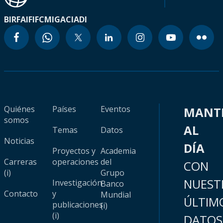
BIRF
AIF
IFC
MIGA
CIADI
Quiénes
Países
Eventos
MANT
somos
AL
Temas
Datos
Noticias
DÍA
Proyectos y
Academia
Carreras
operaciones
del
CON
(i)
Grupo
NUEST
Investigación
Banco
Contacto
y
Mundial
ÚLTIM
publicaciones
(i)
(i)
DATOS