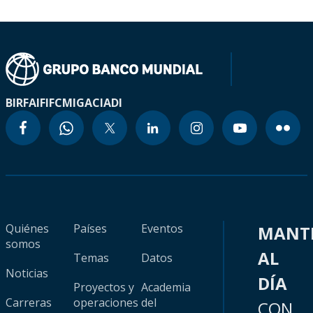
BIRF
AIF
IFC
MIGA
CIADI
Quiénes
Países
Eventos
MANT
somos
AL
Temas
Datos
Noticias
DÍA
Proyectos y
Academia
Carreras
operaciones
del
CON