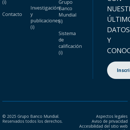
(i)
Grupo
NUEST
Investigación
Banco
Contacto
y
Mundial
ÚLTIM
publicaciones
(i)
(i)
DATOS
Sistema
Y
de
calificación
CONOC
(i)
Inscr
© 2025 Grupo Banco Mundial.
Aspectos legales
Reservados todos los derechos.
Aviso de privacidad
Accesibilidad del sitio web