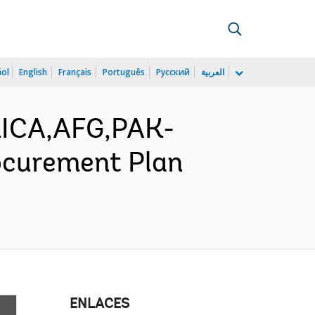
ñol
English
Français
Português
Русский
العربية
RICA,AFG,PAK-
rocurement Plan
ENLACES