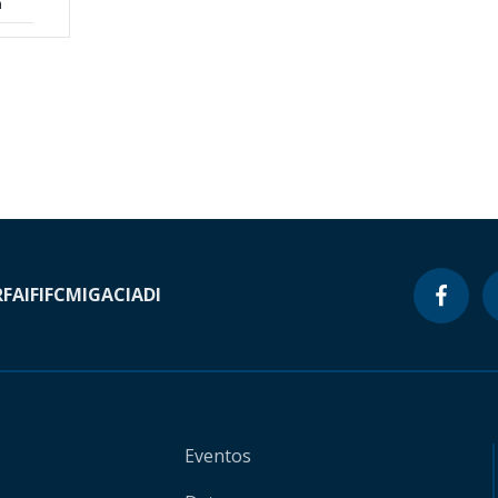
n
RF
AIF
IFC
MIGA
CIADI
Eventos