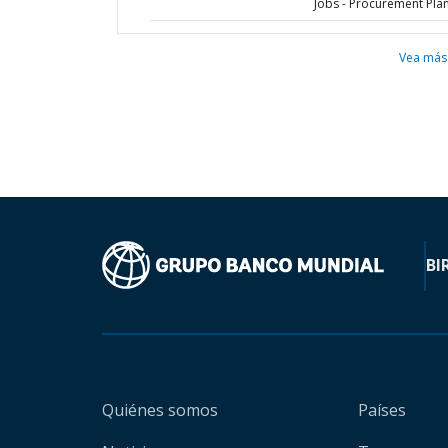
Jobs - Procurement Pla
Vea más
BI
Quiénes somos
Países