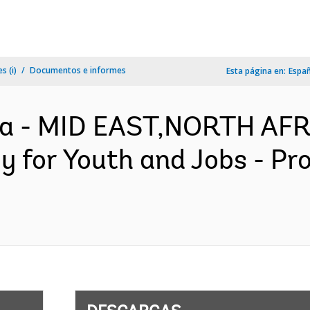
s (i)
Documentos e informes
Esta página en:
Espa
za - MID EAST,NORTH AF
y for Youth and Jobs - P