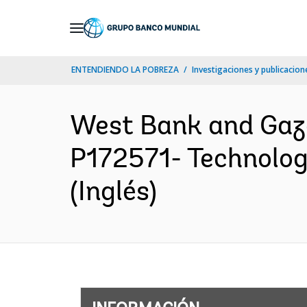
Skip
to
Main
ENTENDIENDO LA POBREZA
Investigaciones y publicacione
Navigation
West Bank and Ga
P172571- Technolog
(Inglés)