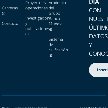
DÍA
Proyectos y
Academia
Carreras
operaciones
del
CON
(i)
Grupo
NUEST
Investigación
Banco
Contacto
y
Mundial
ÚLTIM
publicaciones
(i)
(i)
DATOS
Sistema
Y
de
calificación
CONOC
(i)
Inscr