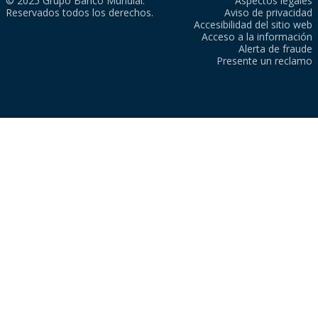
© 2025 Grupo Banco Mundial.
Aspectos legales
Reservados todos los derechos.
Aviso de privacidad
Accesibilidad del sitio web
Acceso a la información
Alerta de fraude
Presente un reclamo