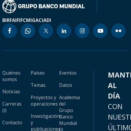
BIRF
AIF
IFC
MIGA
CIADI
Quiénes
Países
Eventos
MANT
somos
AL
Temas
Datos
Noticias
DÍA
Proyectos y
Academia
Carreras
operaciones
del
CON
(i)
Grupo
NUEST
Investigación
Banco
Contacto
y
Mundial
ÚLTIM
publicaciones
(i)