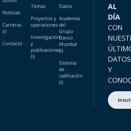
somos
AL
Temas
Datos
Noticias
DÍA
Proyectos y
Academia
Carreras
operaciones
del
CON
(i)
Grupo
NUEST
Investigación
Banco
Contacto
y
Mundial
ÚLTIM
publicaciones
(i)
(i)
DATOS
Sistema
Y
de
calificación
CONOC
(i)
Inscr