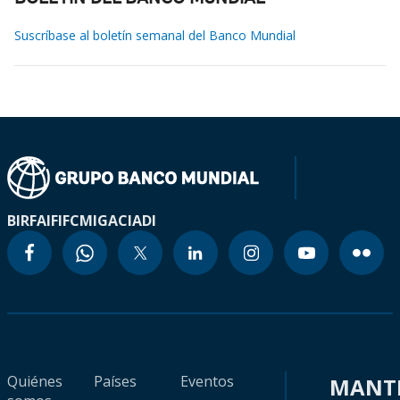
Suscríbase al boletín semanal del Banco Mundial
BIRF
AIF
IFC
MIGA
CIADI
Quiénes
Países
Eventos
MANT