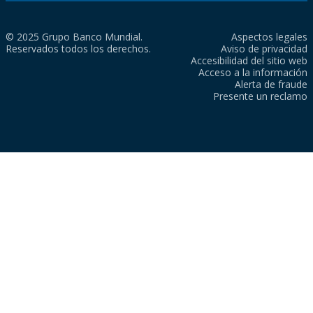
© 2025 Grupo Banco Mundial.
Aspectos legales
Reservados todos los derechos.
Aviso de privacidad
Accesibilidad del sitio web
Acceso a la información
Alerta de fraude
Presente un reclamo