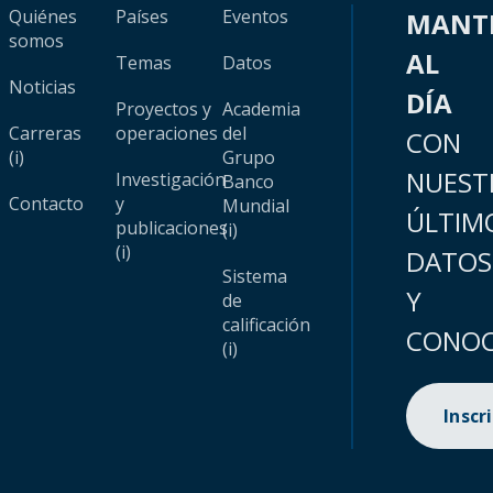
Quiénes
Países
Eventos
MANT
somos
AL
Temas
Datos
Noticias
DÍA
Proyectos y
Academia
Carreras
operaciones
del
CON
(i)
Grupo
NUEST
Investigación
Banco
Contacto
y
Mundial
ÚLTIM
publicaciones
(i)
(i)
DATOS
Sistema
Y
de
calificación
CONOC
(i)
Inscr