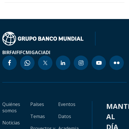
BIRF
AIF
IFC
MIGA
CIADI
Quiénes
Países
Eventos
MANT
somos
AL
Temas
Datos
Noticias
DÍA
Proyectos y
Academia