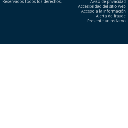
Reservados todos los derechos.
Aviso de privacidad
Accesibilidad del sitio web
Acceso a la información
Alerta de fraude
Presente un reclamo