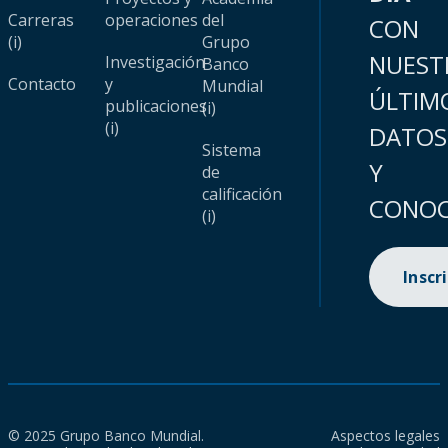
Carreras
operaciones
del
CON
(i)
Grupo
NUEST
Investigación
Banco
Contacto
y
Mundial
ÚLTIM
publicaciones
(i)
(i)
DATOS
Sistema
Y
de
calificación
CONOC
(i)
Inscr
© 2025 Grupo Banco Mundial.
Aspectos legales