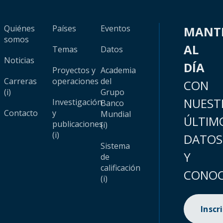
Quiénes
Países
Eventos
MANT
somos
AL
Temas
Datos
Noticias
DÍA
Proyectos y
Academia
Carreras
operaciones
del
CON
(i)
Grupo
NUEST
Investigación
Banco
Contacto
y
Mundial
ÚLTIM
publicaciones
(i)
(i)
DATOS
Sistema
Y
de
calificación
CONOC
(i)
Inscr