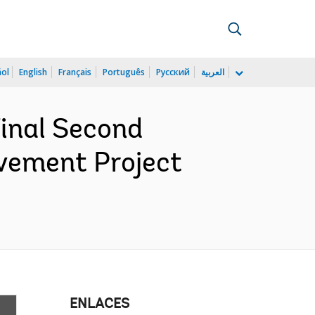
ñol
English
Français
Português
Русский
العربية
inal Second
vement Project
ENLACES