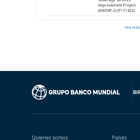
Improvement Project
(KWSSIP-2) (P171422)
Vea más
BI
Quiénes somos
Países