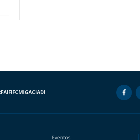
RF
AIF
IFC
MIGA
CIADI
Eventos