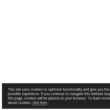
This site uses cookies to optimize functionality and give you the
possible experience. If you continue to navigate this website be
this page, cookies will be placed on your browser. To learn mor
about cookies,
click here
.