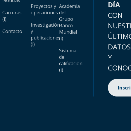
Noticias
DÍA
Proyectos y
Academia
Carreras
operaciones
del
CON
(i)
Grupo
NUEST
Investigación
Banco
Contacto
y
Mundial
ÚLTIM
publicaciones
(i)
(i)
DATOS
Sistema
Y
de
calificación
CONOC
(i)
Inscr