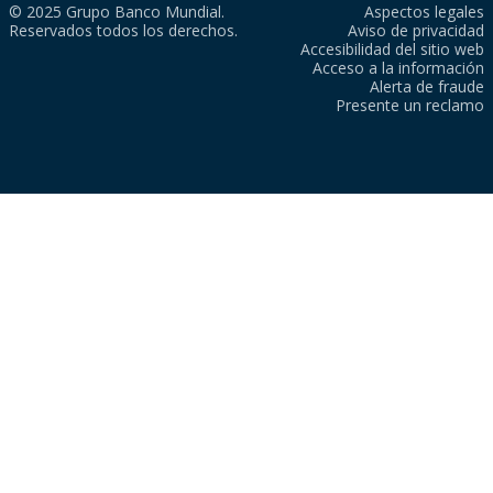
© 2025 Grupo Banco Mundial.
Aspectos legales
Reservados todos los derechos.
Aviso de privacidad
Accesibilidad del sitio web
Acceso a la información
Alerta de fraude
Presente un reclamo