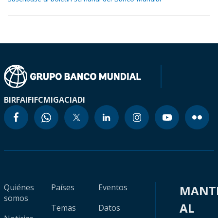
BIRF
AIF
IFC
MIGA
CIADI
Quiénes
Países
Eventos
MANT
somos
AL
Temas
Datos