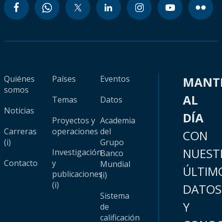
Quiénes
Países
Eventos
MANT
somos
AL
Temas
Datos
Noticias
DÍA
Proyectos y
Academia
Carreras
operaciones
del
CON
(i)
Grupo
NUEST
Investigación
Banco
Contacto
y
Mundial
ÚLTIM
publicaciones
(i)
(i)
DATOS
Sistema
Y
de
calificación