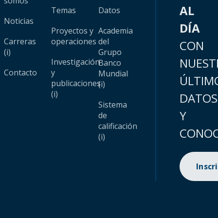
somos
AL
Temas
Datos
Noticias
DÍA
Proyectos y
Academia
Carreras
operaciones
del
CON
(i)
Grupo
NUEST
Investigación
Banco
Contacto
y
Mundial
ÚLTIM
publicaciones
(i)
(i)
DATOS
Sistema
Y
de
calificación
CONOC
(i)
Inscr