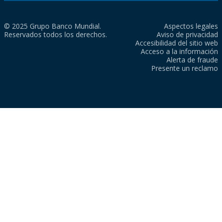
© 2025 Grupo Banco Mundial.
Aspectos legales
Reservados todos los derechos.
Aviso de privacidad
Accesibilidad del sitio web
Acceso a la información
Alerta de fraude
Presente un reclamo