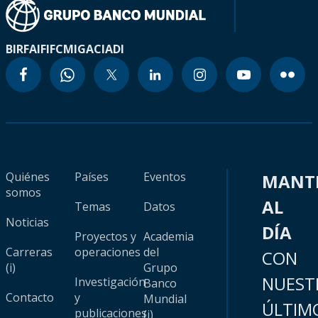
BIRF
AIF
IFC
MIGA
CIADI
Quiénes
Países
Eventos
MANT
somos
AL
Temas
Datos
Noticias
DÍA
Proyectos y
Academia
Carreras
operaciones
del
CON
(i)
Grupo
NUEST
Investigación
Banco
Contacto
y
Mundial
ÚLTIM
publicaciones
(i)