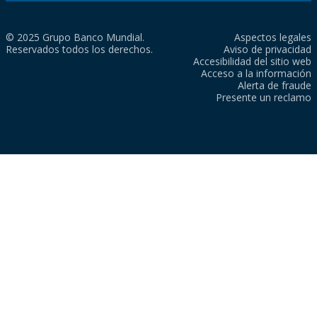
© 2025 Grupo Banco Mundial.
Aspectos legales
Reservados todos los derechos.
Aviso de privacidad
Accesibilidad del sitio web
Acceso a la información
Alerta de fraude
Presente un reclamo