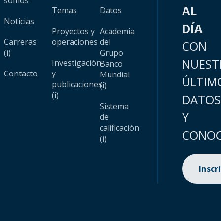
somos
AL
Temas
Datos
Noticias
DÍA
Proyectos y
Academia
Carreras
operaciones
del
CON
(i)
Grupo
NUEST
Investigación
Banco
Contacto
y
Mundial
ÚLTIM
publicaciones
(i)
(i)
DATOS
Sistema
Y
de
calificación
CONOC
(i)
Inscr