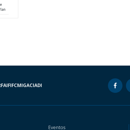
ve
Plan
RF
AIF
IFC
MIGA
CIADI
Eventos