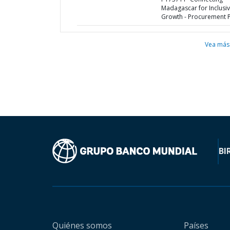
Madagascar for Inclusi
Growth - Procurement 
Vea más
BI
Quiénes somos
Países