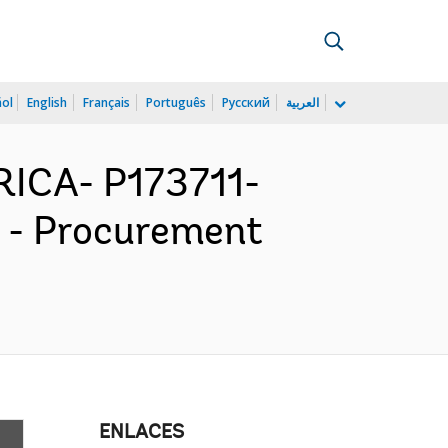
ñol
English
Français
Português
Русский
العربية
ICA- P173711-
 - Procurement
ENLACES