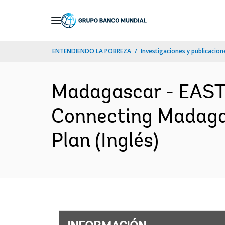
Skip
to
Main
ENTENDIENDO LA POBREZA
Investigaciones y publicacione
Navigation
Madagascar - EAS
Connecting Madagas
Plan (Inglés)