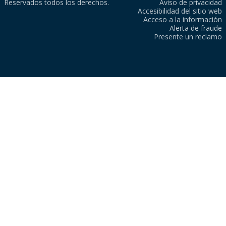
Reservados todos los derechos.
Aviso de privacidad
Accesibilidad del sitio web
Acceso a la información
Alerta de fraude
Presente un reclamo