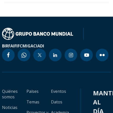
BIRF
AIF
IFC
MIGA
CIADI
Quiénes
Países
Eventos
MANT
somos
AL
Temas
Datos
Noticias
DÍA
Proyectos y
Academia