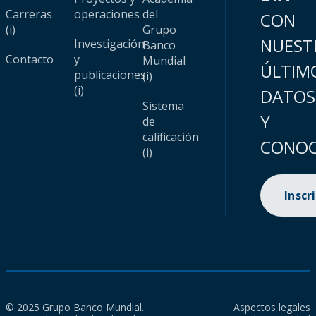
Carreras
operaciones
del
CON
(i)
Grupo
NUEST
Investigación
Banco
Contacto
y
Mundial
ÚLTIM
publicaciones
(i)
(i)
DATOS
Sistema
Y
de
calificación
CONOC
(i)
Inscr
© 2025 Grupo Banco Mundial.
Aspectos legales