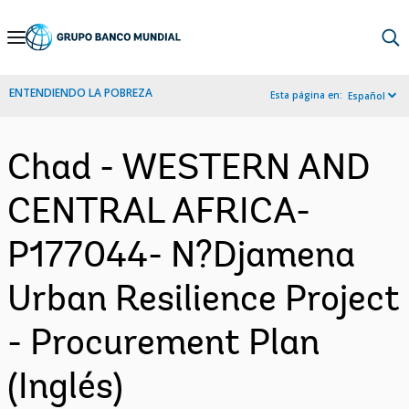
Skip
to
Main
ENTENDIENDO LA POBREZA
Esta página en:
Español
Navigation
Chad - WESTERN AND
CENTRAL AFRICA-
P177044- N?Djamena
Urban Resilience Project
- Procurement Plan
(Inglés)