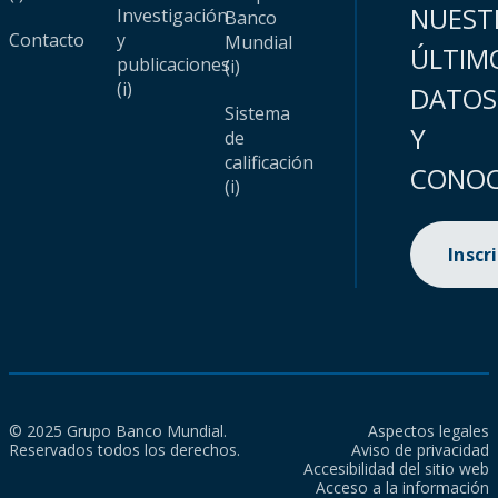
NUEST
Investigación
Banco
Contacto
y
Mundial
ÚLTIM
publicaciones
(i)
(i)
DATOS
Sistema
Y
de
calificación
CONOC
(i)
Inscr
© 2025 Grupo Banco Mundial.
Aspectos legales
Reservados todos los derechos.
Aviso de privacidad
Accesibilidad del sitio web
Acceso a la información