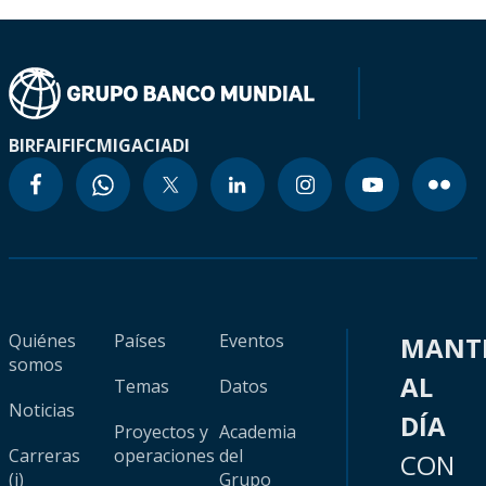
BIRF
AIF
IFC
MIGA
CIADI
Quiénes
Países
Eventos
MANT
somos
AL
Temas
Datos
Noticias
DÍA
Proyectos y
Academia
Carreras
operaciones
del
CON
(i)
Grupo