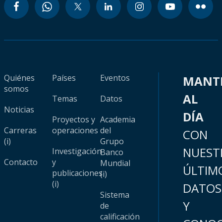
Quiénes
Países
Eventos
MANT
somos
AL
Temas
Datos
Noticias
DÍA
Proyectos y
Academia
Carreras
operaciones
del
CON
(i)
Grupo
NUEST
Investigación
Banco
Contacto
y
Mundial
ÚLTIM
publicaciones
(i)
(i)
DATOS
Sistema
Y
de
calificación