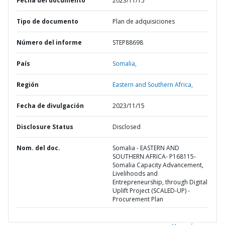
Fecha del documento
2023/11/15
Tipo de documento
Plan de adquisiciones
Número del informe
STEP88698
País
Somalia,
Región
Eastern and Southern Africa,
Fecha de divulgación
2023/11/15
Disclosure Status
Disclosed
Nom. del doc.
Somalia - EASTERN AND
SOUTHERN AFRICA- P168115-
Somalia Capacity Advancement,
Livelihoods and
Entrepreneurship, through Digital
Uplift Project (SCALED-UP) -
Procurement Plan