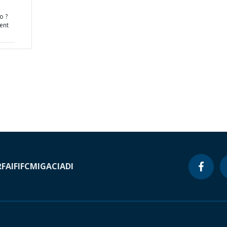
o ?
ent
RF
AIF
IFC
MIGA
CIADI