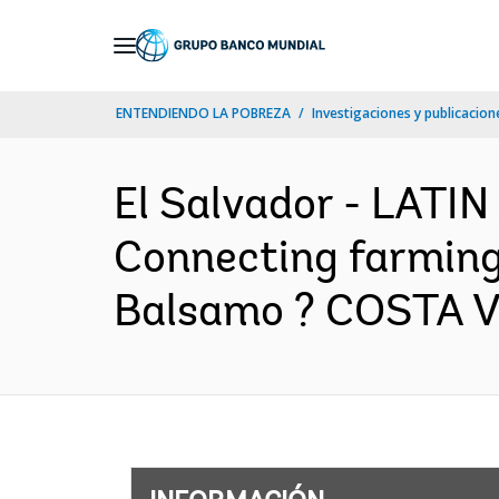
Skip
to
Main
ENTENDIENDO LA POBREZA
Investigaciones y publicacione
Navigation
El Salvador - LAT
Connecting farming
Balsamo ? COSTA VI