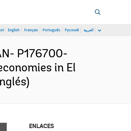
ñol
English
Français
Português
Русский
العربية
AN- P176700-
economies in El
nglés)
ENLACES