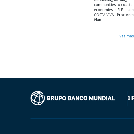
communities to coastal
economies in El Balsam
COSTA VIVA - Procurem
Plan
Vea más
BI