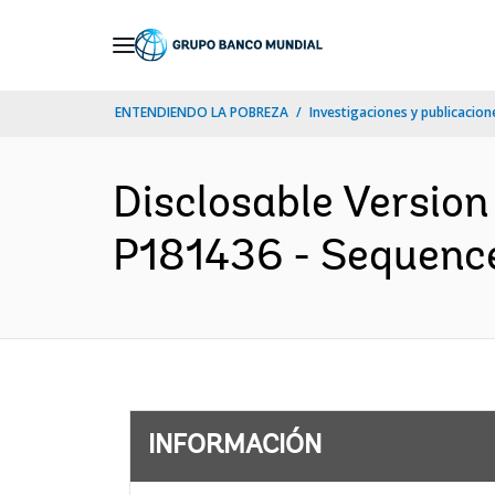
Skip
to
Main
ENTENDIENDO LA POBREZA
Investigaciones y publicacione
Navigation
Disclosable Version 
P181436 - Sequence 
INFORMACIÓN