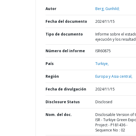
Autor
Berg, Gunhild;
Fecha del documento
2024/11/15
Tipo de documento
Informe sobre el estad
ejecución y los resulta
Número del informe
ISR60875
País
Turkiye,
Región
Europa y Asia central,
Fecha de divulgación
2024/11/15
Disclosure Status
Disclosed
Nom. del doc.
Disclosable Version of 
ISR - Turkiye Green Expo
Project - P181436 -
Sequence No : 02