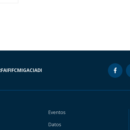
RF
AIF
IFC
MIGA
CIADI
Eventos
Datos