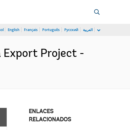
ñol
English
Français
Português
Русский
العربية
 Export Project -
ENLACES
RELACIONADOS