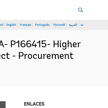
ñol
English
Français
Português
Русский
العربية
- P166415- Higher
ect - Procurement
ENLACES