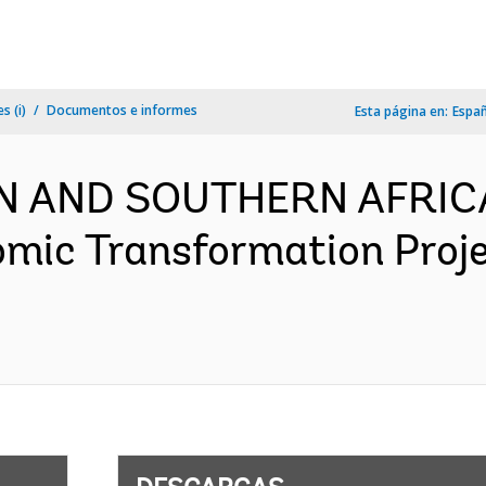
s (i)
Documentos e informes
Esta página en:
Espa
RN AND SOUTHERN AFRICA
omic Transformation Proj