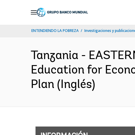
Skip
to
Main
ENTENDIENDO LA POBREZA
Investigaciones y publicacione
Navigation
Tanzania - EASTE
Education for Econ
Plan (Inglés)