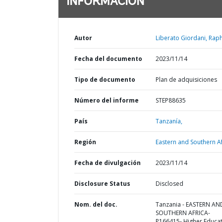
INFORMACIÓN
Autor
Liberato Giordani, Raph
Fecha del documento
2023/11/14
Tipo de documento
Plan de adquisiciones
Número del informe
STEP88635
País
Tanzanía,
Región
Eastern and Southern Af
Fecha de divulgación
2023/11/14
Disclosure Status
Disclosed
Nom. del doc.
Tanzania - EASTERN AN
SOUTHERN AFRICA-
P166415- Higher Educa