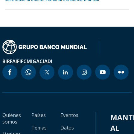
BIRF
AIF
IFC
MIGA
CIADI
Quiénes
Países
Eventos
MANT
somos
AL
Temas
Datos