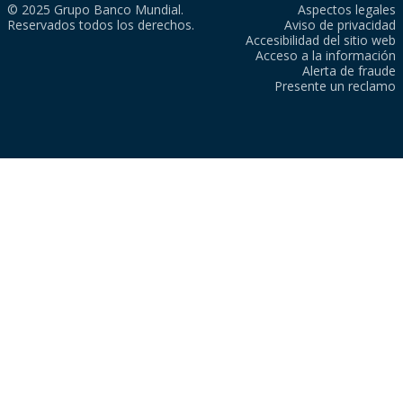
© 2025 Grupo Banco Mundial.
Aspectos legales
Reservados todos los derechos.
Aviso de privacidad
Accesibilidad del sitio web
Acceso a la información
Alerta de fraude
Presente un reclamo