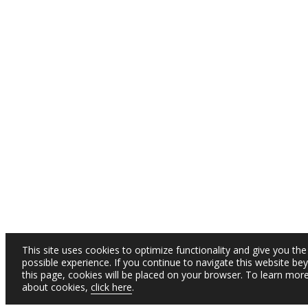
This site uses cookies to optimize functionality and give you the
possible experience. If you continue to navigate this website be
this page, cookies will be placed on your browser. To learn mor
about cookies,
click here
.