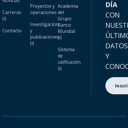
Noticias
DÍA
Proyectos y
Academia
Carreras
operaciones
del
CON
(i)
Grupo
NUEST
Investigación
Banco
Contacto
y
Mundial
ÚLTIM
publicaciones
(i)
(i)
DATOS
Sistema
Y
de
calificación
CONOC
(i)
Inscr