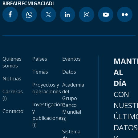
BIRF
AIF
IFC
MIGA
CIADI
Quiénes
Países
Eventos
MANT
somos
AL
Temas
Datos
Noticias
DÍA
Proyectos y
Academia
Carreras
operaciones
del
CON
(i)
Grupo
NUEST
Investigación
Banco
Contacto
y
Mundial
ÚLTIM
publicaciones
(i)
(i)
DATOS
Sistema