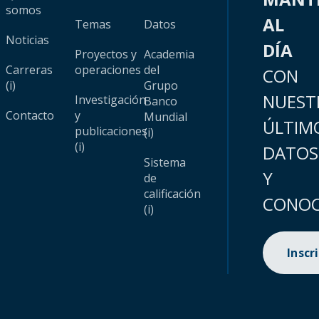
somos
AL
Temas
Datos
Noticias
DÍA
Proyectos y
Academia
Carreras
operaciones
del
CON
(i)
Grupo
NUEST
Investigación
Banco
Contacto
y
Mundial
ÚLTIM
publicaciones
(i)
(i)
DATOS
Sistema
Y
de
calificación
CONOC
(i)
Inscr