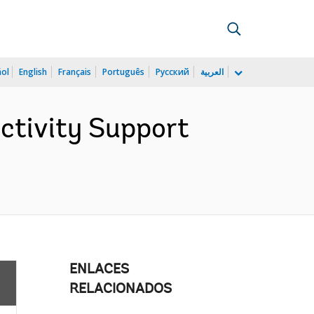
ñol
English
Français
Português
Русский
العربية
ctivity Support
ENLACES
RELACIONADOS