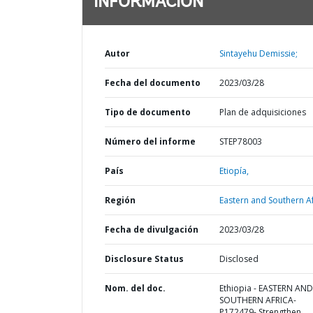
INFORMACIÓN
Autor
Sintayehu Demissie;
Fecha del documento
2023/03/28
Tipo de documento
Plan de adquisiciones
Número del informe
STEP78003
País
Etiopía,
Región
Eastern and Southern Af
Fecha de divulgación
2023/03/28
Disclosure Status
Disclosed
Nom. del doc.
Ethiopia - EASTERN AND
SOUTHERN AFRICA-
P172479- Strengthen