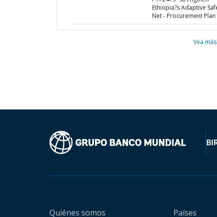
Ethiopia?s Adaptive Saf
Net - Procurement Plan
Vea más
BI
Quiénes somos
Países