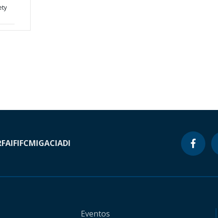
ety
RF
AIF
IFC
MIGA
CIADI
Eventos