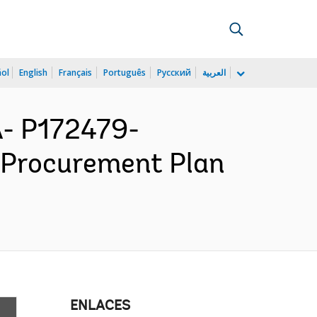
ñol
English
Français
Português
Русский
العربية
- P172479-
- Procurement Plan
ENLACES