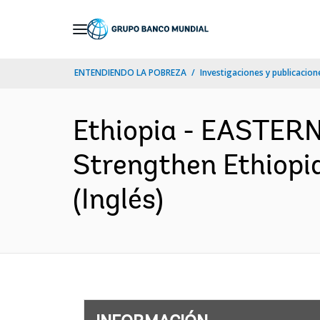
Skip
to
Main
ENTENDIENDO LA POBREZA
Investigaciones y publicacione
Navigation
Ethiopia - EASTE
Strengthen Ethiopi
(Inglés)