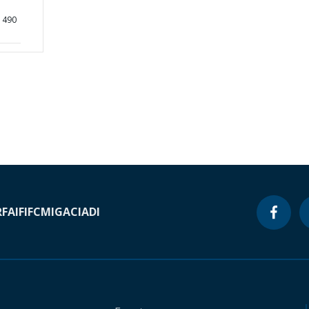
81490
RF
AIF
IFC
MIGA
CIADI