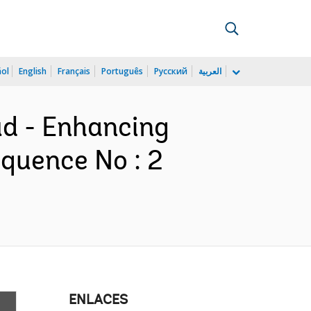
ñol
English
Français
Português
Русский
العربية
ud - Enhancing
quence No : 2
ENLACES