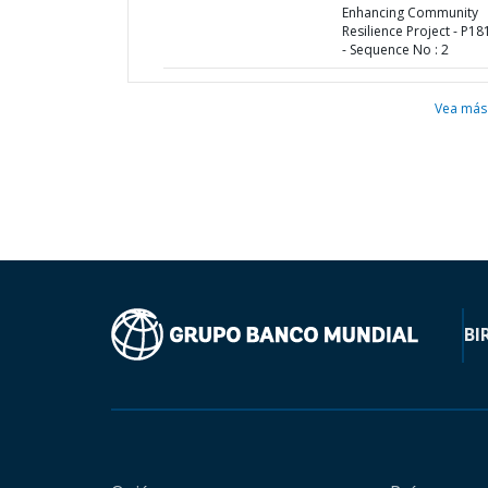
Enhancing Community
Resilience Project - P1
- Sequence No : 2
Vea más
BI