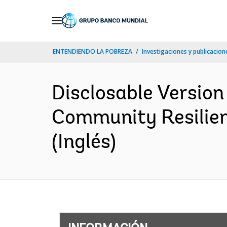
Skip
to
Main
ENTENDIENDO LA POBREZA
Investigaciones y publicacione
Navigation
Disclosable Version
Community Resilien
(Inglés)