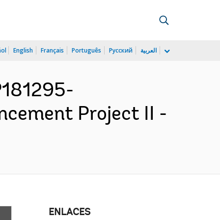
ñol
English
Français
Português
Русский
العربية
P181295-
ement Project II -
ENLACES