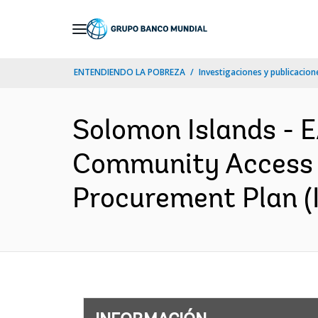
Skip
to
Main
ENTENDIENDO LA POBREZA
Investigaciones y publicacione
Navigation
Solomon Islands -
Community Access a
Procurement Plan (I